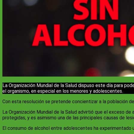
La Organización Mundial de la Salud dispuso este día para pode
el organismo, en especial en los menores y adolescentes.
Con esta resolución se pretende concientizar a la población d
La Organización Mundial de la Salud advirtió que el exceso de
protegidas, y es asimismo una de las principales causas de les
El consumo de alcohol entre adolescentes ha experimentado 