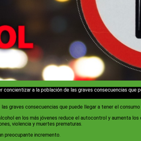
r concientizar a la población de las graves consecuencias que p
e las graves consecuencias que puede llegar a tener el consumo 
 alcohol en los más jóvenes reduce el autocontrol y aumenta lo
iones, violencia y muertes prematuras.
un preocupante incremento.