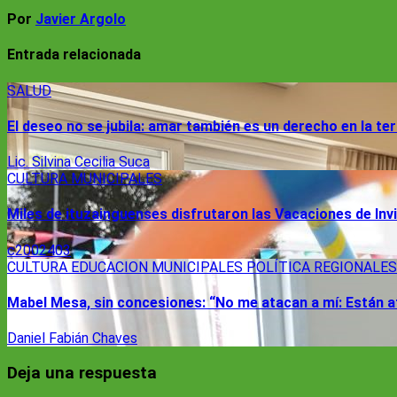
Por
Javier Argolo
Entrada relacionada
SALUD
El deseo no se jubila: amar también es un derecho en la te
Lic. Silvina Cecilia Suca
CULTURA
MUNICIPALES
Miles de ituzainguenses disfrutaron las Vacaciones de Inv
c2002403
CULTURA
EDUCACION
MUNICIPALES
POLÍTICA
REGIONALES
Mabel Mesa, sin concesiones: “No me atacan a mí: Están a
Daniel Fabián Chaves
Deja una respuesta