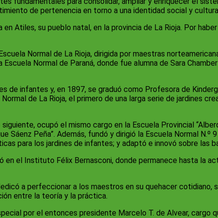
es fundamentales para consolidar, ampliar y enriquecer el sist
imiento de pertenencia en torno a una identidad social y cultur
 en Atiles, su pueblo natal, en la provincia de La Rioja. Por hab
Escuela Normal de La Rioja, dirigida por maestras norteamericana
 Escuela Normal de Paraná, donde fue alumna de Sara Chamberla
nes de infantes y, en 1897, se graduó como Profesora de Kinderg
 Normal de La Rioja, el primero de una larga serie de jardines c
 siguiente, ocupó el mismo cargo en la Escuela Provincial “Alber
ue Sáenz Peña”. Además, fundó y dirigió la Escuela Normal N.º 9
icas para los jardines de infantes; y adaptó e innovó sobre las
ló en el Instituto Félix Bernasconi, donde permanece hasta la a
dedicó a perfeccionar a los maestros en su quehacer cotidiano, si
ón entre la teoría y la práctica.
ecial por el entonces presidente Marcelo T. de Alvear, cargo q