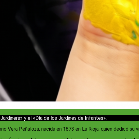
rdinera» y el «Día de los Jardines de Infantes».
io Vera Peñaloza, nacida en 1873 en La Rioja, quien dedicó su vi