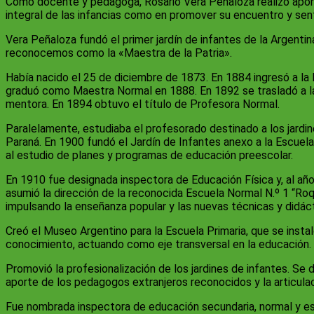
Como docente y pedagoga, Rosario Vera Peñaloza realizó aport
integral de las infancias como en promover su encuentro y sent
Vera Peñaloza fundó el primer jardín de infantes de la Argentina
reconocemos como la «Maestra de la Patria».
Había nacido el 25 de diciembre de 1873. En 1884 ingresó a la 
graduó como Maestra Normal en 1888. En 1892 se trasladó a la
mentora. En 1894 obtuvo el título de Profesora Normal.
Paralelamente, estudiaba el profesorado destinado a los jardi
Paraná. En 1900 fundó el Jardín de Infantes anexo a la Escuela
al estudio de planes y programas de educación preescolar.
En 1910 fue designada inspectora de Educación Física y, al año
asumió la dirección de la reconocida Escuela Normal N.º 1 “Roq
impulsando la enseñanza popular y las nuevas técnicas y didáct
Creó el Museo Argentino para la Escuela Primaria, que se insta
conocimiento, actuando como eje transversal en la educación.
Promovió la profesionalización de los jardines de infantes. Se 
aporte de los pedagogos extranjeros reconocidos y la articulaci
Fue nombrada inspectora de educación secundaria, normal y esp