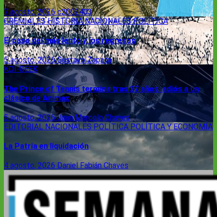
7 agosto, 2026
c2002403
GREMIALES
HISTORIA
NACIONALES
POLÍTICA
El paso del más lento y los regresos
5 agosto, 2026
Gustavo Zapata
KOI-GEEK
The Prince of Tennis termina tras 27 años: adiós a un
clásico de Animax
5 agosto, 2026
Juan Marcelo Chaves
EDITORIAL
NACIONALES
POLÍTICA
POLÍTICA Y ECONOMÍA
La Patria en liquidación
4 agosto, 2026
Daniel Fabián Chaves