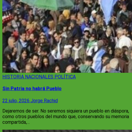
HISTORIA
NACIONALES
POLÍTICA
Sin Patria no habrá Pueblo
22 julio, 2026
Jorge Rachid
Dejaremos de ser. No seremos siquiera un pueblo en diáspora,
como otros pueblos del mundo que, conservando su memoria
compartida,…