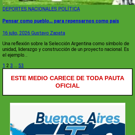
DEPORTES
NACIONALES
POLÍTICA
Pensar como pueblo… para repensarnos como país
16 julio, 2026
Gustavo Zapata
Una reflexión sobre la Selección Argentina como símbolo de
unidad, liderazgo y construcción de un proyecto nacional. Es
el ejemplo…
Paginación
1
2
3
…
53
de
ESTE MEDIO CARECE DE TODA PAUTA
entradas
OFICIAL